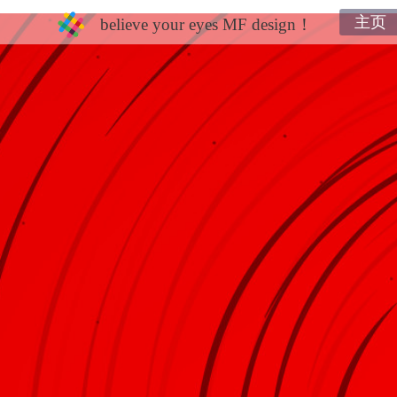
主页
believe your eyes MF design！