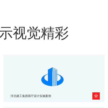
展示视觉精彩
河北建工集团展厅设计实施案例