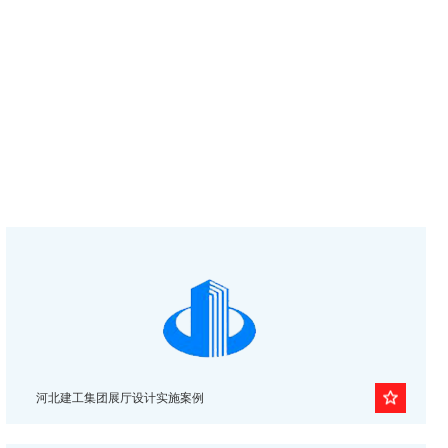
河北建工集团展厅设计实施案例