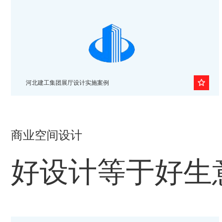
河北建工集团展厅设计实施案例
商业空间设计
好设计等于好生