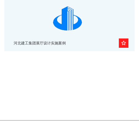
河北建工集团展厅设计实施案例