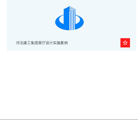
河北建工集团展厅设计实施案例