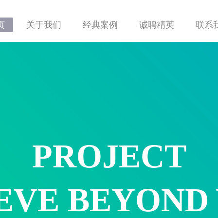
页
关于我们
经典案例
诚聘精英
联系
PROJECT
EVE BEYOND