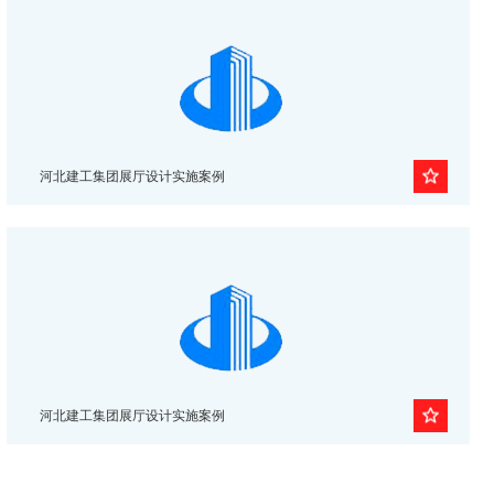
河北建工集团展厅设计实施案例
河北建工集团展厅设计实施案例