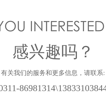
YOU INTERESTED
感兴趣吗？
有关我们的服务和更多信息，请联系:
0311-86981314\1383310384