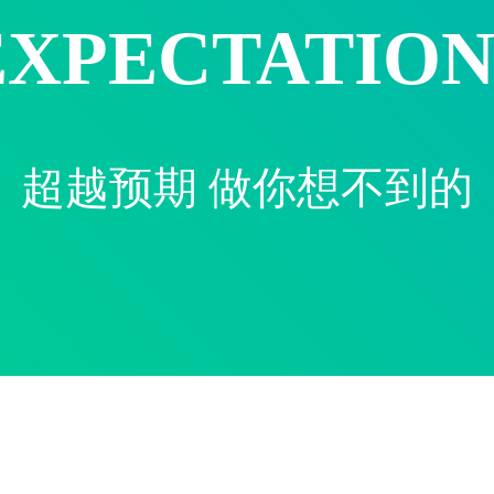
EXPECTATION
超越预期 做你想不到的