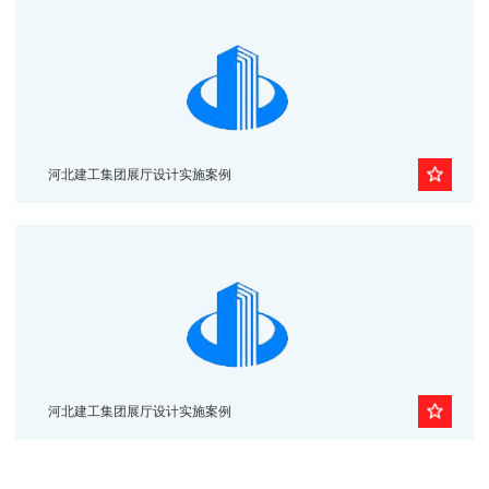
河北建工集团展厅设计实施案例
河北建工集团展厅设计实施案例